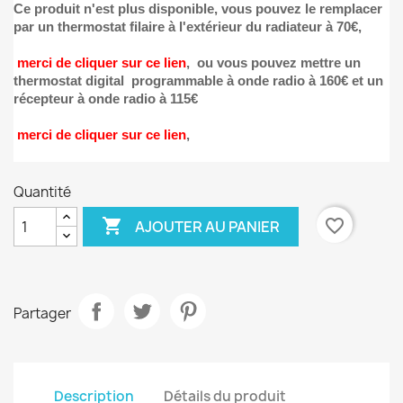
Ce produit n'est plus disponible, vous pouvez le remplacer
par un thermostat filaire à l'extérieur du radiateur à 70€
,
merci de cliquer sur ce lien
, ou vous pouvez mettre un
thermostat digital programmable à onde radio à 160€ et un
×
Créer une liste d'envies
récepteur à onde radio à 115€
merci de cliquer sur ce lien
,
Nom de la liste d'envies
Quantité

favorite_border
AJOUTER AU PANIER
Annuler
Créer une liste d'envies
Partager
Description
Détails du produit