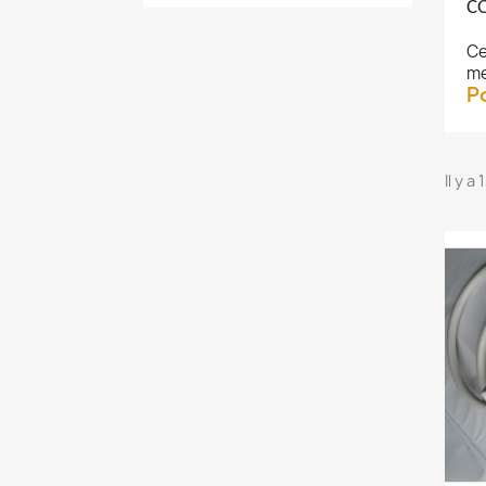
C
Ce
me
P
Il y a