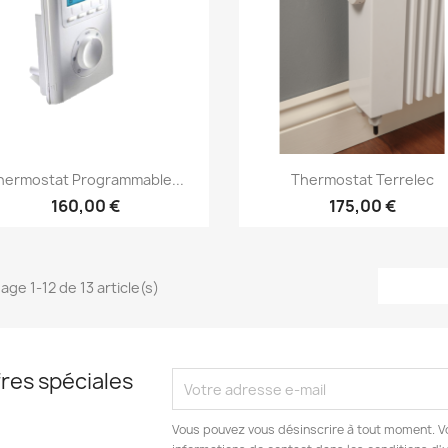
Aperçu rapide
Aperçu rapide


hermostat Programmable...
Thermostat Terrelec
160,00 €
175,00 €
age 1-12 de 13 article(s)
res spéciales
Vous pouvez vous désinscrire à tout moment. V