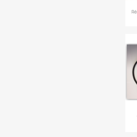
Ré
C
Nom d