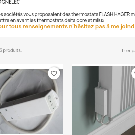
OGNELEC
s sociétés vous proposaient des thermostats FLASH HAGER ma
ttre en avant les thermostats delta dore et milux
our tous renseignements n'hésitez pas à me joind
 13 produits.
Trier p
favorite_border
fa