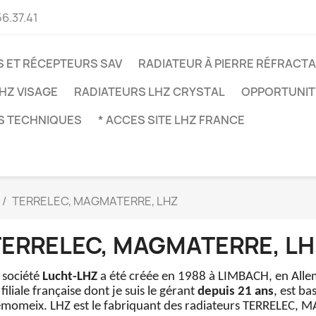
56.37.41
 ET RÉCEPTEURS SAV
RADIATEUR À PIERRE RÉFRACTA
HZ VISAGE
RADIATEURS LHZ CRYSTAL
OPPORTUNITÉ
S TECHNIQUES
* ACCES SITE LHZ FRANCE
TERRELEC, MAGMATERRE, LHZ
TERRELEC, MAGMATERRE, L
 société
Lucht-LHZ
a été créée en 1988 à LIMBACH, en All
 filiale française dont je suis le gérant
depuis 21 ans
, est ba
momeix. LHZ est le fabriquant des radiateurs TERRELEC,