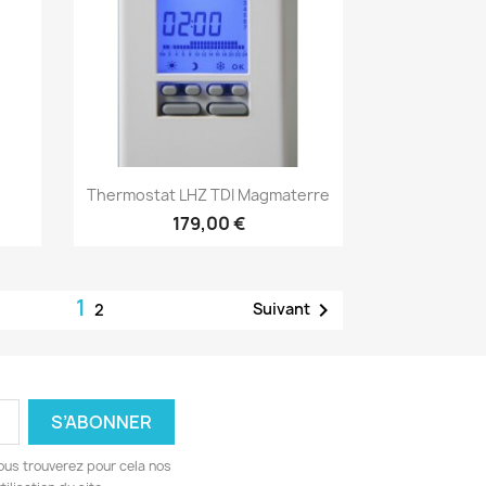
Aperçu rapide

Thermostat LHZ TDI Magmaterre
179,00 €
1

Suivant
2
ous trouverez pour cela nos