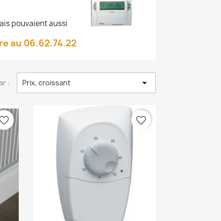
is pouvaient aussi
re au 06.62.74.22

ar :
Prix, croissant
vorite_border
favorite_border