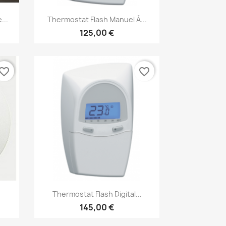
Aperçu rapide

...
Thermostat Flash Manuel À...
125,00 €
vorite_border
favorite_border
×
Aperçu rapide

Thermostat Flash Digital...
145,00 €