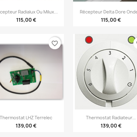
Aperçu rapide
Aperçu rapide


cepteur Radialux Ou Milux...
Récepteur Delta Dore Onde
115,00 €
115,00 €
favorite_border
fa
réer une liste d'envies
Aperçu rapide
Aperçu rapide


Thermostat LHZ Terrelec
Thermostat Radiateur...
e la liste d'envies
139,00 €
139,00 €