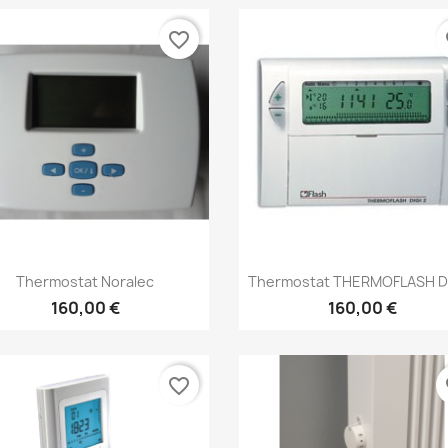
Annuler
Créer une liste d'envies
favorite_border
fa
Aperçu rapide
Aperçu rapide


Thermostat Noralec
Thermostat THERMOFLASH DIG
160,00 €
160,00 €
favorite_border
fa