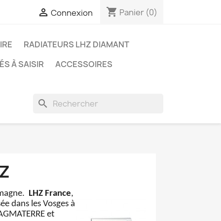
shopping_cart

Panier
(0)
Connexion
IRE
RADIATEURS LHZ DIAMANT
S À SAISIR
ACCESSOIRES
search
HZ
emagne.
LHZ France
,
sée dans les Vosges à
 MAGMATERRE et