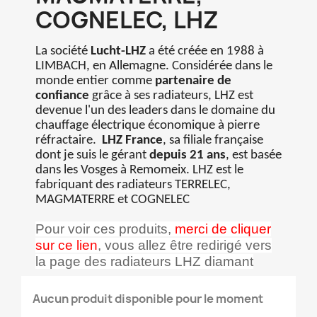
COGNELEC, LHZ
La société
Lucht-LHZ
a été créée en 1988 à
LIMBACH, en Allemagne. Considérée dans le
monde entier comme
partenaire de
confiance
grâce à ses radiateurs, LHZ est
devenue l'un des leaders dans le domaine du
chauffage électrique économique à pierre
réfractaire.
LHZ France
, s
a filiale française
×
dont je suis le gérant
depuis 21 ans
, est basée
Créer une liste d'envies
dans les Vosges à Remomeix. LHZ est le
fabriquant des radiateurs TERRELEC,
MAGMATERRE et COGNELEC
Nom de la liste d'envies
Pour voir ces produits,
merci de cliquer
sur ce lien
, vous allez être redirigé vers
la page des radiateurs LHZ diamant
Annuler
Créer une liste d'envies
Aucun produit disponible pour le moment