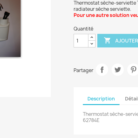
Thermostat sèche-serviette
radiateur sèche serviette.
Pour une autre solution veui
Quantité

AJOUTER
Partager
réer une liste d'envies
Description
Détai
e la liste d'envies
Thermostat sèche-servi
62784E