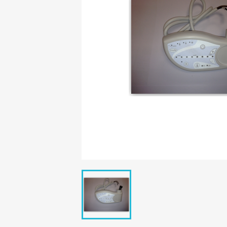
C
Nom d