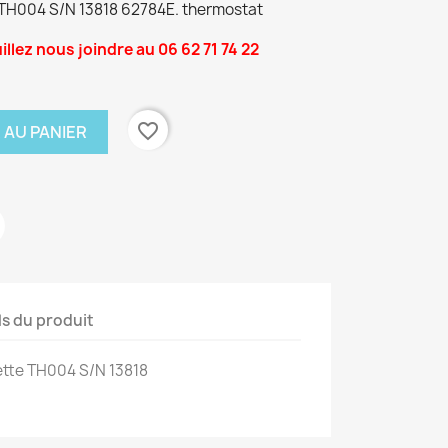
 TH004 S/N 13818
62784E. thermostat
llez nous joindre au 06 62 71 74 22
favorite_border
 AU PANIER
×
ls du produit
ette TH004 S/N 13818