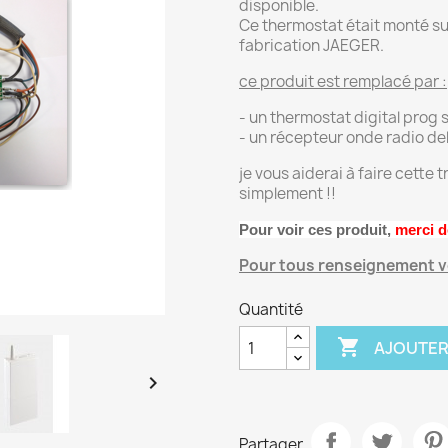
disponible.
Ce thermostat était monté su
fabrication JAEGER.
ce produit est remplacé par :
- un thermostat digital prog s
- un récepteur onde radio del
je vous aiderai à faire cette
simplement !!
Pour voir ces produit,
merci d
Pour tous renseignement ve
Quantité

AJOUTER

Partager