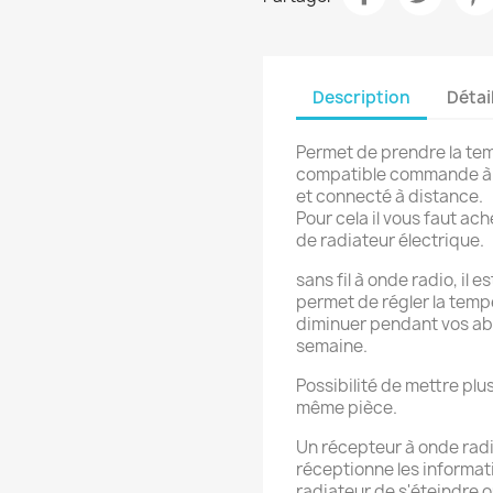
réer une liste d'envies
Description
Détai
Permet de prendre la tem
e la liste d'envies
compatible commande à di
et connecté à distance.
Pour cela il vous faut ac
de radiateur électrique.
Annuler
Créer une liste d'envies
sans fil à onde radio, il
permet de régler la temp
diminuer pendant vos abs
semaine.
Possibilité de mettre plu
même pièce.
Un récepteur à onde radio
réceptionne les informat
radiateur de s'éteindre o