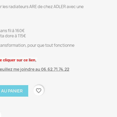
r les radiateurs ARE de chez ADLER avec une
ans fil à 160€
ta dore à 115€
 transformation, pour que tout fonctionne
e cliquer sur ce lien
,
uillez me joindre au 06.62.71.74.22
favorite_border
 AU PANIER