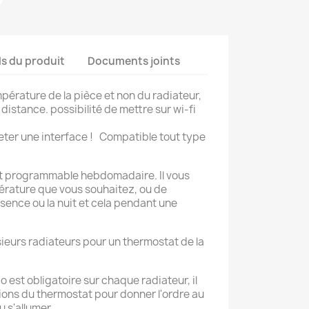
×
ls du produit
Documents joints
pérature de la pièce et non du radiateur,
stance. possibilité de mettre sur wi-fi
heter une interface !
Compatible tout type
 est programmable hebdomadaire. Il vous
érature que vous souhaitez, ou de
ence ou la nuit et cela pendant une
sieurs radiateurs pour un thermostat de la
 est obligatoire sur chaque radiateur, il
ions du thermostat pour donner l'ordre au
u s'allumer.