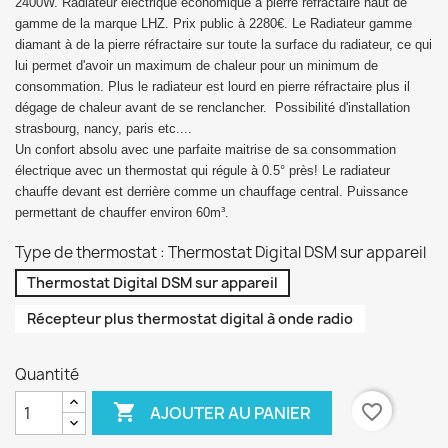
2400W. Radiateur électrique économique à pierre réfractaire haut de
gamme de la marque LHZ. Prix public à 2280€. Le Radiateur gamme
diamant à de la pierre réfractaire sur toute la surface du radiateur, ce qui
lui permet d'avoir un maximum de chaleur pour un minimum de
consommation. Plus le radiateur est lourd en pierre réfractaire plus il
dégage de chaleur avant de se renclancher. Possibilité d'installation
strasbourg, nancy, paris etc....
Un confort absolu avec une parfaite maitrise de sa consommation
électrique avec un thermostat qui régule à 0.5° près! Le radiateur
chauffe devant est derrière comme un chauffage central. Puissance
permettant de chauffer environ 60m³.
Type de thermostat : Thermostat Digital DSM sur appareil
Thermostat Digital DSM sur appareil
Récepteur plus thermostat digital à onde radio
Quantité

favorite_border
AJOUTER AU PANIER