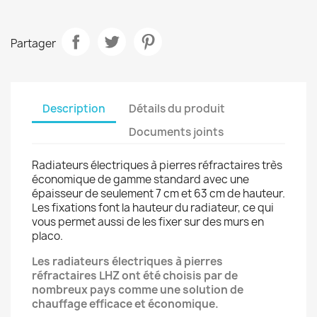
Partager
×
Créer une liste d'envies
Description
Détails du produit
Documents joints
Nom de la liste d'envies
Radiateurs électriques à pierres réfractaires très
économique de gamme standard avec une
épaisseur de seulement 7 cm et 63 cm de hauteur.
Les fixations font la hauteur du radiateur, ce qui
Annuler
Créer une liste d'envies
vous permet aussi de les fixer sur des murs en
placo.
Les radiateurs électriques à pierres
réfractaires LHZ ont été choisis par de
nombreux pays comme une solution de
chauffage efficace et économique.