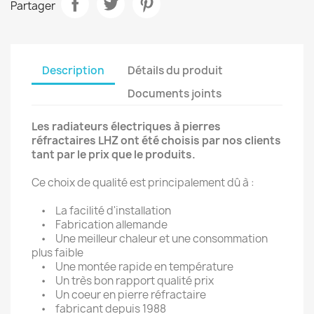
Partager
×
Créer une liste d'envies
Nom de la liste d'envies
Description
Détails du produit
Documents joints
Les radiateurs électriques à pierres
Annuler
Créer une liste d'envies
réfractaires LHZ ont été choisis par nos clients
tant par le prix que le produits.
Ce choix de qualité est principalement dû à :
• La facilité d'installation
• Fabrication allemande
• Une meilleur chaleur et une consommation
plus faible
• Une montée rapide en température
• Un très bon rapport qualité prix
• Un coeur en pierre réfractaire
• fabricant depuis 1988