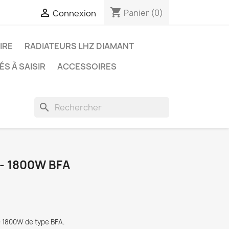
shopping_cart

Panier
(0)
Connexion
IRE
RADIATEURS LHZ DIAMANT
S À SAISIR
ACCESSOIRES
search
- 1800W BFA
 1800W de type BFA.