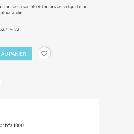
tant de la société Adler lors de sa liquidation
.
etour atelier.
62.71.74.22
favorite_border
 AU PANIER
×
ler bfa 1800