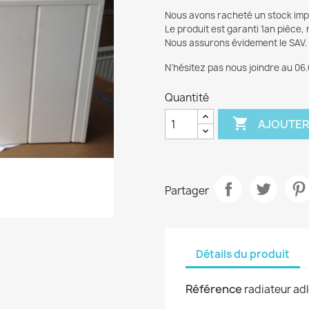
Nous avons racheté un stock impor
Le produit est garanti 1an pièce, r
Nous assurons évidement le SAV.
N’hésitez pas nous joindre au 06.
Quantité

AJOUTER
Partager
réer une liste d'envies
e la liste d'envies
Détails du produit
Référence
radiateur ad